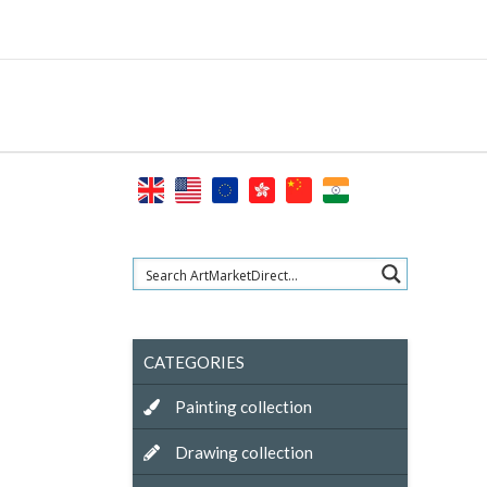
Skip
to
content
CATEGORIES
Painting collection
Drawing collection