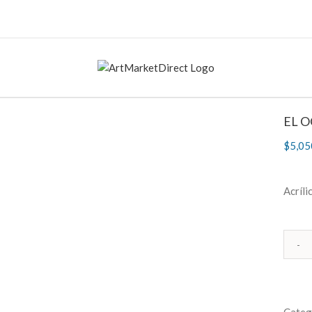
EL O
$
5,05
Acríli