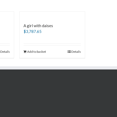
A girl with daises
$
3,787.65
Details
Add to basket
Details