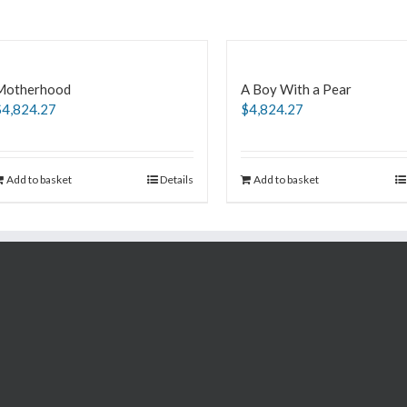
Motherhood
A Boy With a Pear
$
4,824.27
$
4,824.27
Add to basket
Details
Add to basket