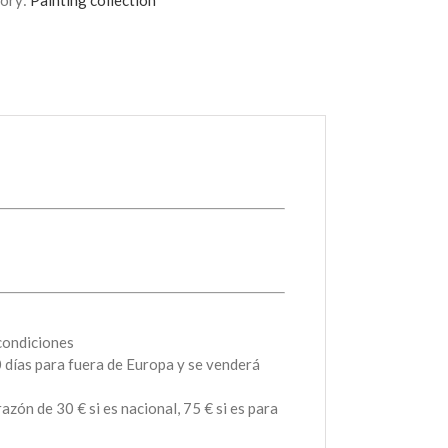
ory:
Painting collection
GEISHA
quantity
 condiciones
0 días para fuera de Europa y se venderá
zón de 30 € si es nacional, 75 € si es para