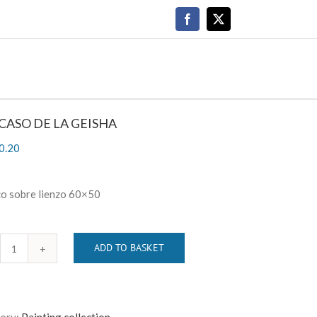
Facebook
X
CASO DE LA GEISHA
0.20
co sobre lienzo 60×50
ADD TO BASKET
EL
OCASO
DE
LA