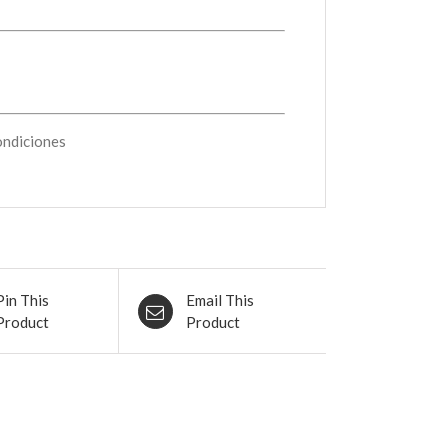
ondiciones
Pin This
Email This
Product
Product